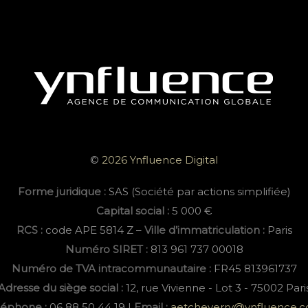
©
2026 Ynfluence Digital
Forme juridique :
SAS (Société par actions simplifiée)
Capital social :
5 000 €
RCS :
code APE 5814 Z –
Ville d’immatriculation :
Paris
Numéro SIRET :
813 961 737 00018
Numéro de TVA intracommunautaire :
FR45 813961737
Adresse du siège social :
12, rue Vivienne - Lot 3 - 75002 Pari
léphone :
06 88 50 44 19 |
Email :
aetcheverry@ynfluence.