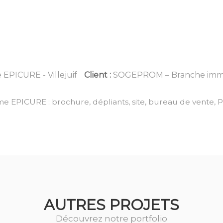
PICURE - Villejuif
Client :
SOGEPROM – Branche immo
 EPICURE : brochure, dépliants, site, bureau de vente, PL
AUTRES PROJETS
Découvrez notre portfolio